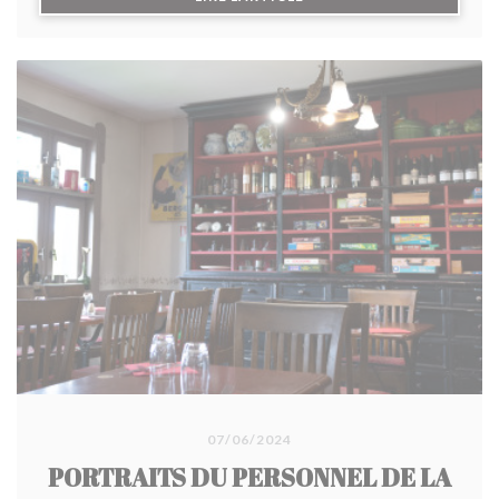
d'épices, la cocotte de poulet à la bière Ch'ti gratinée
au maroilles... et surtout le fameux cochon au lait
mijoté au four à bois pendant 8 heures, une merveille
qui fond dans la bouche. En dessert, succombez au
pain perdu caramélisé et sa glace vanille ou à
l'onctueux parfait glacé aux spéculoos.
07/06/2024
PORTRAITS DU PERSONNEL DE LA