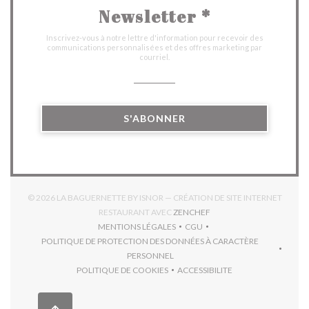
Newsletter
*
Inscrivez-vous à notre lettre d'information pour recevoir des
communications personnalisées et des offres marketing par
courriel.
S'ABONNER
© 2026 LA BAGUERNETTE BY ISNOR — CRÉATION DE SITE INTERNET
((OUVRE UNE NOUVELLE 
RESTAURANT AVEC
ZENCHEF
MENTIONS LÉGALES
CGU
((OUVRE UNE NOUVELLE FENÊTRE))
((OUVRE UNE NOUVELLE FEN
POLITIQUE DE PROTECTION DES DONNÉES À CARACTÈRE
((OUVRE UNE NOUVELLE FENÊTRE))
PERSONNEL
POLITIQUE DE COOKIES
ACCESSIBILITE
((OUVRE UNE NOUVELLE FENÊTRE))
((OUVRE UNE NOUVELLE F