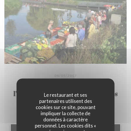
08/05/2017
Le premier marché flottant de
l’année a tenté de passer entre les
Le restaurant et ses
gouttes
partenaires utilisent des
cookies sur ce site, pouvant
impliquer la collecte de
données à caractère
personnel. Les cookies dits «
((OUVRE UNE NOUVELLE F
LIRE L'ARTICLE