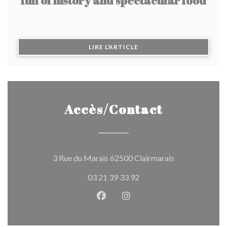
full of history and spectacular food
((OUVRE UNE NOUVELLE F
LIRE L'ARTICLE
Accès/Contact
((ouvre une nou
3 Rue du Marais 62500 Clairmarais
03 21 39 33 92
Facebook ((ouvre une nouvelle 
Instagram ((ouvre une nou