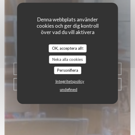
Denna webbplats använder
La Baguernette by
cookies och ger dig kontroll
över vad du vill aktivera
ISNOR
OK, acceptera allt
|
CLAIRMARAIS
Neka alla cookies
BOKA ETT BORD
Personifiera
Integritetspolicy
KLICKA & HÄMTA
undefined