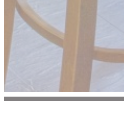
La Baguernette by
ISNOR