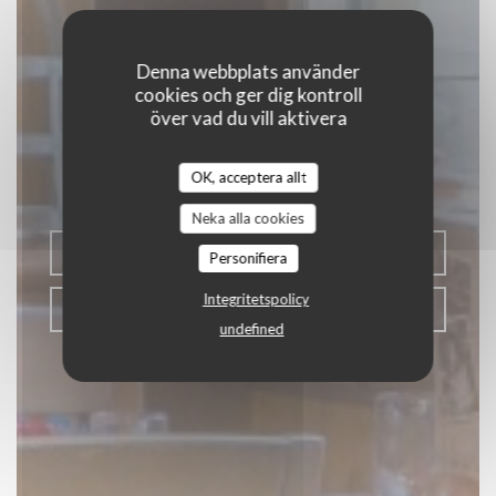
Denna webbplats använder
La Baguernette by
cookies och ger dig kontroll
över vad du vill aktivera
ISNOR
OK, acceptera allt
|
CLAIRMARAIS
Neka alla cookies
BOKA ETT BORD
Personifiera
Integritetspolicy
KLICKA & HÄMTA
undefined