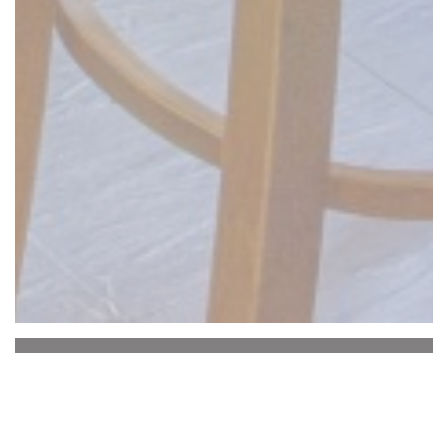
La Baguernette by
ISNOR