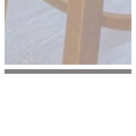
La Baguernette by
ISNOR
O
Baguernette
boas-vindas ao
seu restaurante
perto de
Saint
Omer, no coração de Le Marais