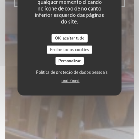
CLIQUE E RECOLHA
qualquer momento clicando
no ícone de cookie no canto
inferior esquerdo das páginas
do site.
OK, aceitar tudo
Proíbe todos cookies
Personalizar
Política de proteção de dados pessoais
undefined