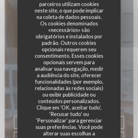
parceiros utilizam cookies
neste site, o que pode implicar
na coleta de dados pessoais.
Os cookies denominados
«necessários» são
obrigatórios e instalados por
padrão. Outros cookies
opcionais requerem seu
consentimento. Esses cookies
opcionais servem para
analisar sua navegação, medir
a audiência do site, oferecer
La Baguernette by
funcionalidades (por exemplo,
ISNOR
relacionadas às redes sociais)
ou exibir publicidade ou
conteúdos personalizados.
|
CLAIRMARAIS
Clique em 'OK, aceitar tudo',
'Recusar tudo' ou
'Personalizar' para gerenciar
RESERVAR UMA MESA
suas preferências. Você pode
alterar suas escolhas a