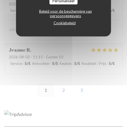
Personaliseer
2026-08-02
- 12:00 - Gasten 7
Service
:
4
/5
Atmosfeer
:
3
/5
Keuken
:
5
/5
Kwaliteit / Prijs
:
4
/5
Beleid voor de bescherming van
persoonsgegevens
Cookiebeleid
Joli cadre et belles assiettes
Jeanne
R
2026-08-02
- 11:15 - Gasten 10
Service
:
5
/5
Atmosfeer
:
5
/5
Keuken
:
5
/5
Kwaliteit / Prijs
:
5
/5
1
2
3