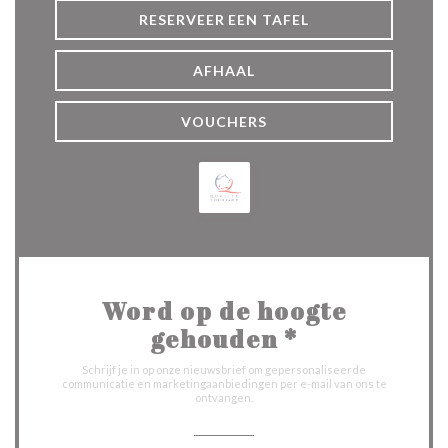
RESERVEER EEN TAFEL
AFHAAL
VOUCHERS
Word op de hoogte
gehouden
*
Schrijf je in op onze nieuwsbrief om gepersonaliseerde
communicatie en marketingaanbiedingen per e-mail van ons te
ontvangen.