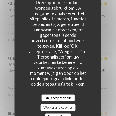
Deze optionele cookies
Christophe
G
worden gebruikt om uw
2026-08-03
- 13:00 - Gasten 3
navigatie te analyseren, het
Service
:
5
/5
Atmosfeer
:
5
/5
Keuken
:
5
/5
Kwaliteit / Prijs
:
5
/5
sitepubliek te meten, functies
te bieden (bijv. gerelateerd
aan sociale netwerken) of
Première visite chez vous Nous avons tout apprécié Nous
gepersonaliseerde
reviendrons une prochaine fois.
advertenties of inhoud weer
te geven. Klik op 'OK,
accepteer alle', 'Weiger alle' of
'Personaliseer' om uw
Odile
W
voorkeuren te beheren. U
2026-08-03
- 12:00 - Gasten 3
kunt uw keuzes op elk
Service
:
5
/5
Atmosfeer
:
5
/5
Keuken
:
5
/5
Kwaliteit / Prijs
:
5
/5
moment wijzigen door op het
cookiepictogram linksonder
op de sitepagina's te klikken.
Super moment,terasse très agréable et spécialités régionales
savoureuses. Dessert maison excellent 👍
OK, accepteer alle
Weiger alle cookies
Michaël
B