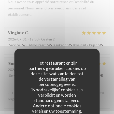
Nous avons tous apprécié notre repas et l'amabilité du
personnel. Nous reviendrons avec plaisir dans cet
établissement.
Virginie
C
2026-07-31
- 12:30 - Gasten 2
Service
:
5
/5
Atmosfeer
:
5
/5
Keuken
:
5
/5
Kwaliteit / Prijs
:
5
/5
Het restaurant en zijn
Norbert
N
partners gebruiken cookies op
2026-08-03
- 12:30 - Gasten 2
deze site, wat kan leiden tot
Service
:
5
/5
Atmosfeer
:
5
/5
Keuken
:
5
/5
Kwaliteit / Prijs
:
5
/5
de verzameling van
persoonsgegevens.
'Noodzakelijke' cookies zijn
Je recommande la spécialité "les trois braves" c'est tellement
verplicht en worden
original pour un provençal ! C'est aussi tellement bon !
standaard geïnstalleerd.
Andere optionele cookies
vereisen uw toestemming.