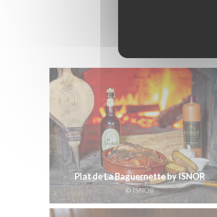
Plat de La Baguernette by ISNOR
© ISNOR