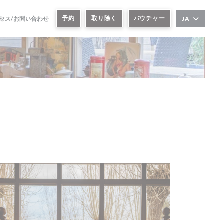
予約
取り除く
バウチャー
セス/お問い合わせ
JA
ウィンドウで開きます))
いウィンドウで開きます))