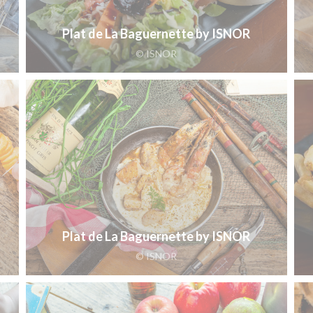
Plat de La Baguernette by ISNOR
© ISNOR
Plat de La Baguernette by ISNOR
© ISNOR