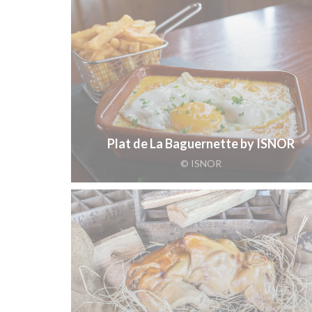
Plat de La Baguernette by ISNOR
© ISNOR