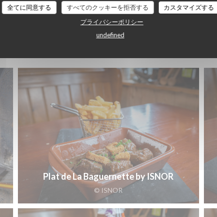
全てに同意する
すべてのクッキーを拒否する
カスタマイズする
プライバシーポリシー
LES PLATS
undefined
Plat de La Baguernette by ISNOR
© ISNOR