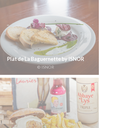
Plat de La Baguernette by ISNOR
© ISNOR