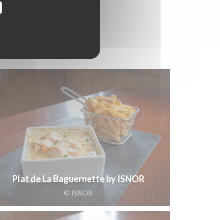
Plat de La Baguernette by ISNOR
© ISNOR