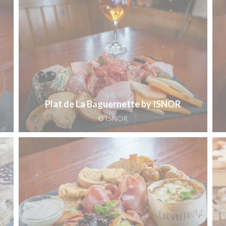
Plat de La Baguernette by ISNOR
© ISNOR