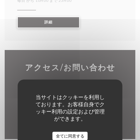
毎日 から 10H00 まで 23H00
((新しいウィンドウで開きます))
詳細
アクセス/お問い合わせ
当サイトはクッキーを利用し
((新しいウィ
3 Rue du Marais 62500 Clairmarais
ております。お客様自身でク
03 21 39 33 92
ッキー利用の設定および管理
ができます。
Facebook ((新しいウィンドウ
Instagram ((新しいウ
全てに同意する