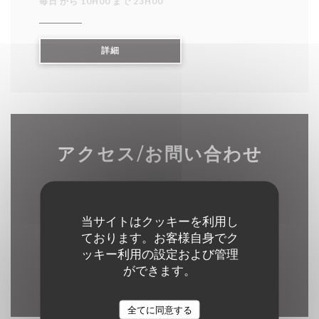
毎日 から 10H00 まで 23H00
((新しいウィンドウで開きます))
詳細
アクセス/お問い合わせ
当サイトはクッキーを利用し
((新しいウィ
3 Rue du Marais 62500 Clairmarais
ております。お客様自身でク
03 21 39 33 92
ッキー利用の設定および管理
ができます。
Facebook ((新しいウィンドウ
Instagram ((新しいウ
全てに同意する