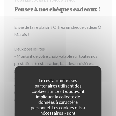
TOUS LES JOURS DE 10H00 À 23H00
Pensez à nos chèques cadeaux !
Envie de faire plaisir ? Offrez un chèque cadeau Ô
Marais !
Deux possibilités :
- Montant de votre choix valable sur toutes nos
prestations (restauration, balades, croisières,
gîte, boutique…)
- Offre dédiée : découverte du marais pour 2
Le restaurant et ses
et/ou repas pour 2, croisières exceptionnelles
partenaires utilisent des
cookies sur ce site, pouvant
(gustatives, apéritives ou théâtralisées, de jour
impliquer la collecte de
comme de nuit).
données à caractère
personnel. Les cookies dits «
nécessaires » sont
En toute saison, à offrir sans modération.