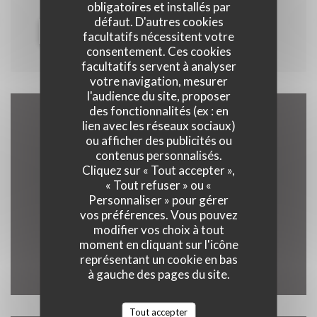
obligatoires et installés par
défaut. D'autres cookies
((OUVRE UNE NOUVELLE FENÊTR
PLUS D'INFORMATIONS
facultatifs nécessitent votre
consentement. Ces cookies
facultatifs servent à analyser
votre navigation, mesurer
l'audience du site, proposer
des fonctionnalités (ex : en
lien avec les réseaux sociaux)
Accès/Contact
ou afficher des publicités ou
contenus personnalisés.
Cliquez sur « Tout accepter »,
« Tout refuser » ou «
Personnaliser » pour gérer
((ouvre une nou
3 Rue du Marais 62500 Clairmarais
vos préférences. Vous pouvez
03 21 39 33 92
modifier vos choix à tout
moment en cliquant sur l'icône
représentant un cookie en bas
Facebook ((ouvre une nouvelle 
Instagram ((ouvre une nou
à gauche des pages du site.
Tout accepter