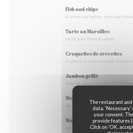
Fish and chips
& crème aux herbes, servi avec frite
Tarte au Maroilles
servie avec frites & salade
Croquettes de crevettes
(3 pièces) & sauce cocktail. Servies a
Jambon grillé
frites et sauce moutarde à l'ancienn
Welsh simple
The restaurant and i
(en hiver)
data. 'Necessary' 
your consent. The
Welsh complet
provide features (
Click on 'OK, accept
(en hiver)