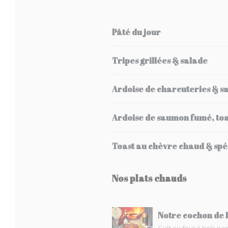
Pâté du jour
Tripes grillées & salade
Ardoise de charcuteries & s
Ardoise de saumon fumé, toa
Toast au chèvre chaud & spé
Nos plats chauds
Notre cochon de l
Cuit au four à bois pe