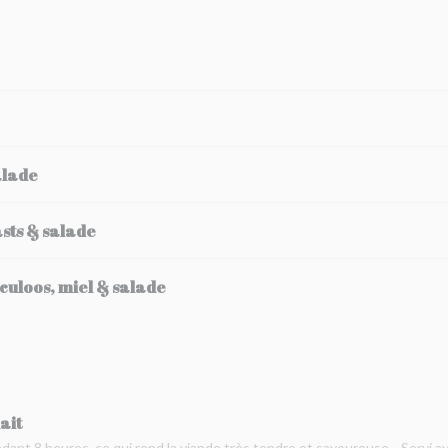
alade
sts & salade
culoos, miel & salade
ait
ndant 8 heures, ce qui rend la viande très tendre et savoureuse... Servi a