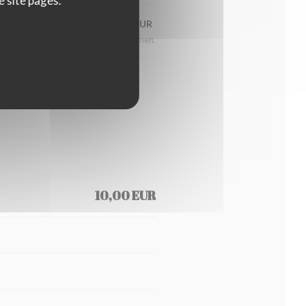
e site pages.
1,00 EUR
Supplémen.
es et béarnaise.
marché)
10,00 EUR