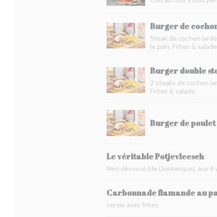
Burger de cochon 
Steak de cochon lardé 
le pain. Frites & salade
Burger double ste
2 steaks de cochon lar
Frites & salade.
Burger de poulet
Le véritable Potjevleesch
Non désossé (de Dunkerque), aux 4 vi
Carbonnade flamande au pai
servie avec frites