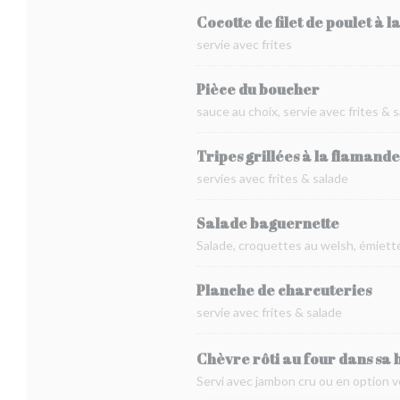
Cocotte de filet de poulet à l
servie avec frites
Pièce du boucher
sauce au choix, servie avec frites & 
Tripes grillées à la flamande
servies avec frites & salade
Salade baguernette
Salade, croquettes au welsh, émietté
Planche de charcuteries
servie avec frites & salade
Chèvre rôti au four dans sa 
Servi avec jambon cru ou en option v