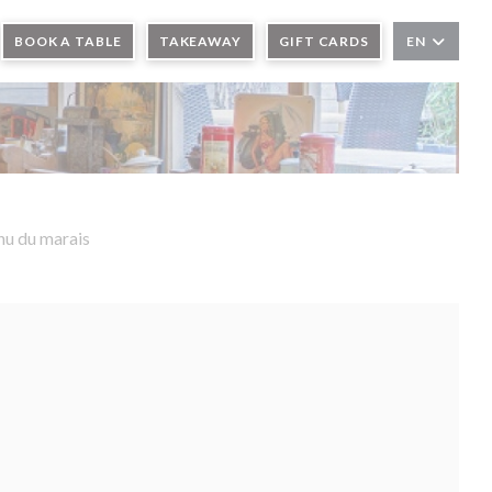
OW))
BOOK A TABLE
TAKEAWAY
GIFT CARDS
EN
u du marais