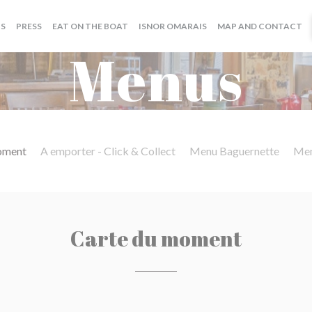
((OPENS IN A NEW WINDOW))
((OPENS IN A NEW WIND
S
PRESS
EAT ON THE BOAT
ISNOR OMARAIS
MAP AND CONTACT
Menus
oment
A emporter - Click & Collect
Menu Baguernette
Men
Carte du moment