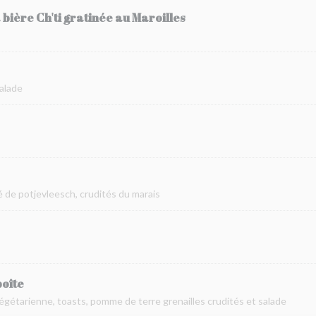
a bière Ch'ti gratinée au Maroilles
salade
 de potjevleesch, crudités du marais
boîte
égétarienne, toasts, pomme de terre grenailles crudités et salade