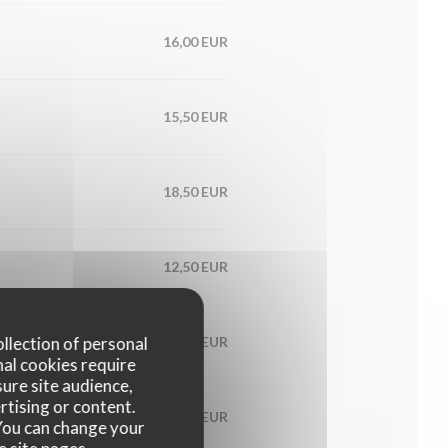
16,00 EUR
15,50 EUR
18,50 EUR
12,50 EUR
ollection of personal
15,00 EUR
nal cookies require
ure site audience,
rtising or content.
16,00 EUR
. You can change your