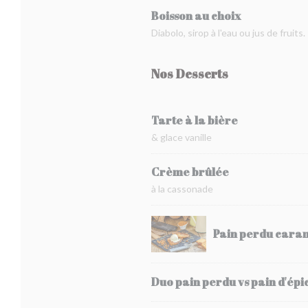
Boisson au choix
Diabolo, sirop à l'eau ou jus de fruits.
Nos Desserts
Tarte à la bière
& glace vanille
Crème brûlée
à la cassonade
Pain perdu caram
Duo pain perdu vs pain d'épi