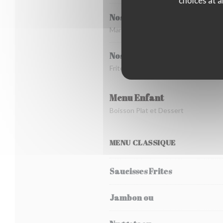
choices at a
Nos Sauces
Maroilles, poivre, moutarde à l'anci
Nos accompagnements
Frites, pommes de terre grenailles, p
Menu Enfant
Boisson Plat et Dessert
MENU CLASSIQUE
Saucisses Frites
Jambon ou