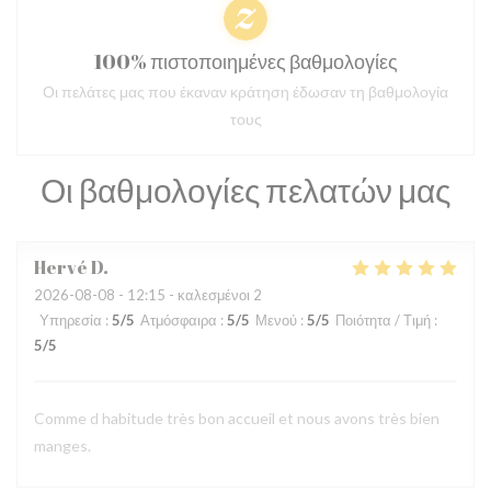
100% πιστοποιημένες βαθμολογίες
Οι πελάτες μας που έκαναν κράτηση έδωσαν τη βαθμολογία
τους
Οι βαθμολογίες πελατών μας
Hervé
D
2026-08-08
- 12:15 - καλεσμένοι 2
Υπηρεσία
:
5
/5
Ατμόσφαιρα
:
5
/5
Μενού
:
5
/5
Ποιότητα / Τιμή
:
5
/5
Comme d habitude très bon accueil et nous avons très bien
manges.