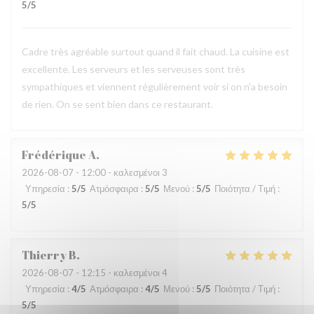
5
/5
Cadre très agréable surtout quand il fait chaud. La cuisine est
excellente. Les serveurs et les serveuses sont très
sympathiques et viennent régulièrement voir si on n'a besoin
de rien. On se sent bien dans ce restaurant.
Frédérique
A
2026-08-07
- 12:00 - καλεσμένοι 3
Υπηρεσία
:
5
/5
Ατμόσφαιρα
:
5
/5
Μενού
:
5
/5
Ποιότητα / Τιμή
:
5
/5
Thierry
B
2026-08-07
- 12:15 - καλεσμένοι 4
Υπηρεσία
:
4
/5
Ατμόσφαιρα
:
4
/5
Μενού
:
5
/5
Ποιότητα / Τιμή
:
5
/5