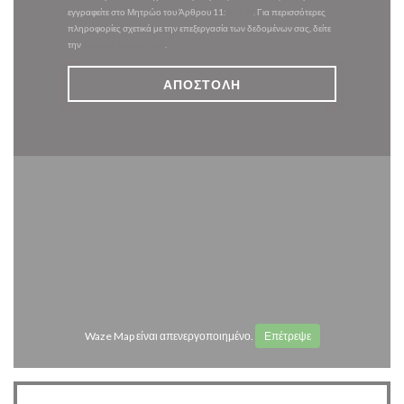
εγγραφείτε στο Μητρώο του Άρθρου 11:
dpa.gr
. Για περισσότερες
πληροφορίες σχετικά με την επεξεργασία των δεδομένων σας, δείτε
την
πολιτική απορρήτου
.
Waze Map είναι απενεργοποιημένο.
Επέτρεψε