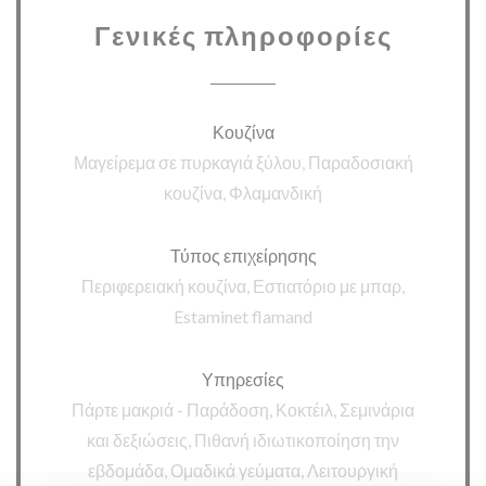
Γενικές πληροφορίες
Κουζίνα
Μαγείρεμα σε πυρκαγιά ξύλου, Παραδοσιακή
κουζίνα, Φλαμανδική
Τύπος επιχείρησης
Περιφερειακή κουζίνα, Εστιατόριο με μπαρ,
Estaminet flamand
Υπηρεσίες
Πάρτε μακριά - Παράδοση, Κοκτέιλ, Σεμινάρια
και δεξιώσεις, Πιθανή ιδιωτικοποίηση την
εβδομάδα, Ομαδικά γεύματα, Λειτουργική