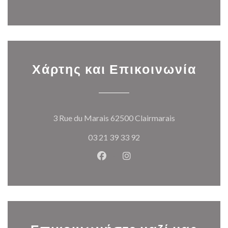
Χάρτης και Επικοινωνία
((ανοίγει σε ν
3 Rue du Marais 62500 Clairmarais
03 21 39 33 92
Facebook ((ανοίγει σε νέο παρά
Instagram ((ανοίγει σε νέ