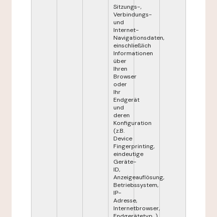
Sitzungs-,
Verbindungs-
und
Internet-
Navigationsdaten,
einschließlich
Informationen
über
Ihren
Browser
oder
Ihr
Endgerät
und
deren
Konfiguration
(z.B.
Device
Fingerprinting,
eindeutige
Geräte-
ID,
Anzeigeauflösung,
Betriebssystem,
IP-
Adresse,
Internetbrowser,
Endgerätetyp...),