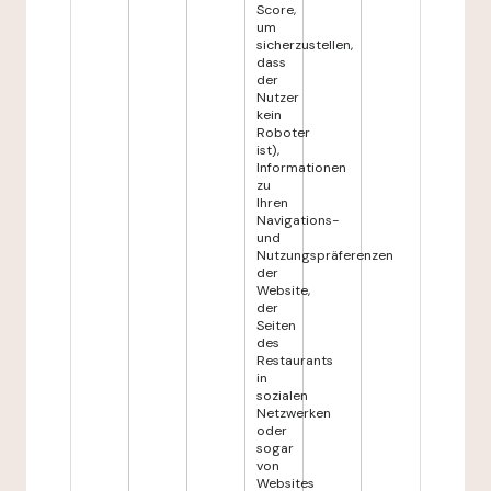
Score,
um
sicherzustellen,
dass
der
Nutzer
kein
Roboter
ist),
Informationen
zu
Ihren
Navigations-
und
Nutzungspräferenzen
der
Website,
der
Seiten
des
Restaurants
in
sozialen
Netzwerken
oder
sogar
von
Websites