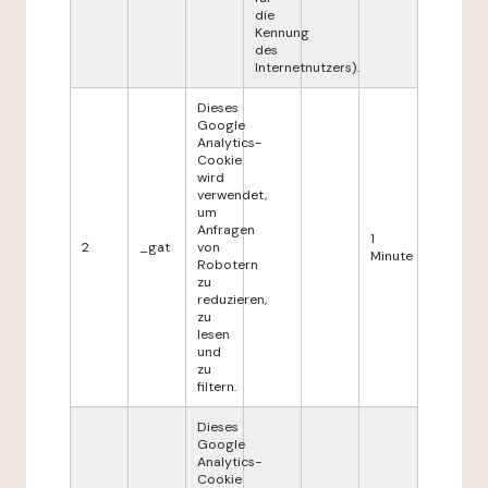
die
Kennung
des
Internetnutzers).
Dieses
Google
Analytics-
Cookie
wird
verwendet,
um
Anfragen
1
2
_gat
von
Minute
Robotern
zu
reduzieren,
zu
lesen
und
zu
filtern.
Dieses
Google
Analytics-
Cookie