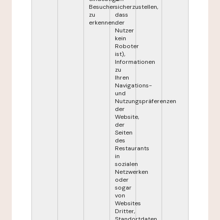
Besucher
sicherzustellen,
zu
dass
erkennen.
der
Nutzer
kein
Roboter
ist),
Informationen
zu
Ihren
Navigations-
und
Nutzungspräferenzen
der
Website,
der
Seiten
des
Restaurants
in
sozialen
Netzwerken
oder
sogar
von
Websites
Dritter,
Standortdaten