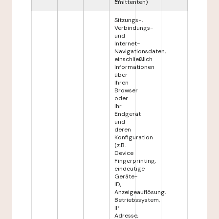
Emittenten)
Sitzungs-,
Verbindungs-
und
Internet-
Navigationsdaten,
einschließlich
Informationen
über
Ihren
Browser
oder
Ihr
Endgerät
und
deren
Konfiguration
(z.B.
Device
Fingerprinting,
eindeutige
Geräte-
ID,
Anzeigeauflösung,
Betriebssystem,
IP-
Adresse,