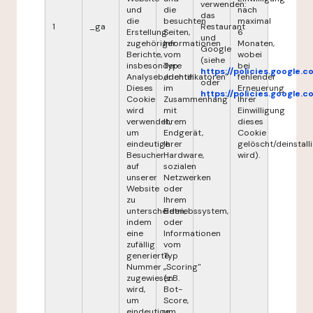
verwenden:
und
die
nach
das
die
besuchten
maximal
1
_ga
Restaurant
Erstellung
Seiten,
6
und
zugehöriger
Informationen
Monaten,
Google
Berichte,
vom
wobei
(siehe
insbesondere
Typ
bei
https://policies.google.
Analyseberichte.
„Identifikatoren"
fehlender
oder
Dieses
im
Erneuerung
https://policies.google.
Cookie
Zusammenhang
Ihrer
wird
mit
Einwilligung
verwendet,
Ihrem
dieses
um
Endgerät,
Cookie
eindeutige
Ihrer
gelöscht/deinstalli
Besucher
Hardware,
wird).
auf
sozialen
unserer
Netzwerken
Website
oder
zu
Ihrem
unterscheiden,
Betriebssystem,
indem
oder
eine
Informationen
zufällig
vom
generierte
Typ
Nummer
„Scoring"
zugewiesen
(z.B.
wird,
Bot-
um
Score,
eindeutige
um