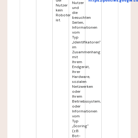
der
https://policies.google.
Nutzer
Nutzer
und
kein
die
Roboter
besuchten
ist.
Seiten,
Informationen
vom
Typ
„Identifikatoren"
im
Zusammenhang
mit
Ihrem
Endgerät,
Ihrer
Hardware,
sozialen
Netzwerken
oder
Ihrem
Betriebssystem,
oder
Informationen
vom
Typ
„Scoring"
(z.B.
Bot-