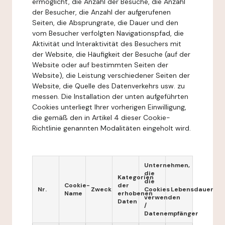
ermöglicht, die Anzahl der Besuche, die Anzahl
der Besucher, die Anzahl der aufgerufenen
Seiten, die Absprungrate, die Dauer und den
vom Besucher verfolgten Navigationspfad, die
Aktivität und Interaktivität des Besuchers mit
der Website, die Häufigkeit der Besuche (auf der
Website oder auf bestimmten Seiten der
Website), die Leistung verschiedener Seiten der
Website, die Quelle des Datenverkehrs usw. zu
messen. Die Installation der unten aufgeführten
Cookies unterliegt Ihrer vorherigen Einwilligung,
die gemäß den in Artikel 4 dieser Cookie-
Richtlinie genannten Modalitäten eingeholt wird.
Unternehmen,
die
Kategorien
die
Cookie-
der
Nr.
Zweck
Cookies
Lebensdauer
Name
erhobenen
verwenden
Daten
/
Datenempfänger