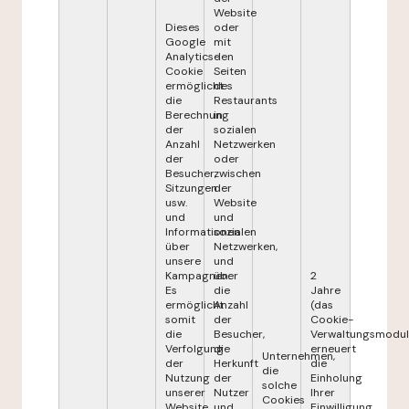
Website
Dieses
oder
Google
mit
Analytics-
den
Cookie
Seiten
ermöglicht
des
die
Restaurants
Berechnung
in
der
sozialen
Anzahl
Netzwerken
der
oder
Besucher,
zwischen
Sitzungen
der
usw.
Website
und
und
Informationen
sozialen
über
Netzwerken,
unsere
und
Kampagnen.
über
2
Es
die
Jahre
ermöglicht
Anzahl
(das
somit
der
Cookie-
die
Besucher,
Verwaltungsmodul
Verfolgung
die
erneuert
Unternehmen,
der
Herkunft
die
die
Nutzung
der
Einholung
solche
unserer
Nutzer
Ihrer
Cookies
Website
und
Einwilligung