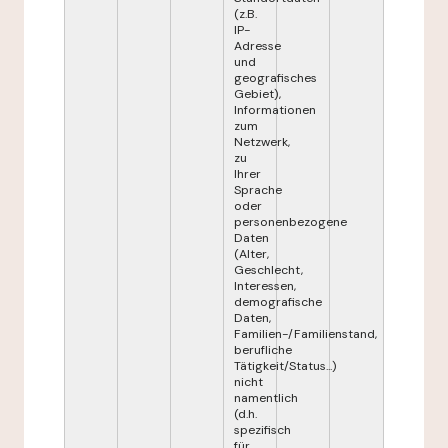
(z.B.
IP-
Adresse
und
geografisches
Gebiet),
Informationen
zum
Netzwerk,
zu
Ihrer
Sprache
oder
personenbezogene
Daten
(Alter,
Geschlecht,
Interessen,
demografische
Daten,
Familien-/Familienstand,
berufliche
Tätigkeit/Status...)
nicht
namentlich
(d.h.
spezifisch
für