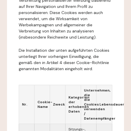
Verbreitung personalisierter Werbung basierend
auf Ihrer Navigation und Ihrem Profil zu
personalisieren. Diese Cookies werden auch
verwendet, um die Wirksamkeit von
Werbekampagnen und allgemeiner die
Verbreitung von Inhalten zu analysieren
(insbesondere Reichweite und Leistung).
Die Installation der unten aufgeführten Cookies
unterliegt Ihrer vorherigen Einwilligung, die
gemäß den in Artikel 4 dieser Cookie-Richtlinie
genannten Modalitäten eingeholt wird.
Unternehmen,
die
Kategorien
die
Cookie-
der
Nr.
Zweck
Cookies
Lebensdauer
Name
erhobenen
verwenden
Daten
/
Datenempfänger
Sitzungs-,