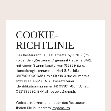
COOKIE-
RICHTLINIE
Das Restaurant La Baguernette by ISNOR (im
Folgenden „Restaurant" genannt) ist eine SARL
mit einem Stammkapital von 182939 Euro,
Handelsregisternummer: NaN (USt-IdNr.
38178611000035), mit Sitz in 3 rue du marais
62500 CLAIRMARAIS, Umsatzsteuer-
Identifikationsnummer: FR 93381 786 110, Tel.:
0321393392, E-Mail: resto{at}isnor.fr.
Weitere Informationen über das Restaurant
finden Sie in unserem
Impressum
.