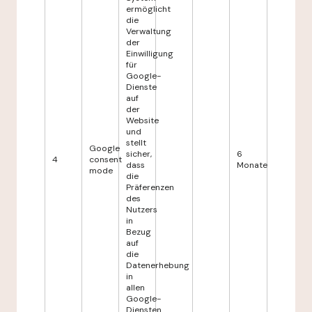
ermöglicht
die
Verwaltung
der
Einwilligung
für
Google-
Dienste
auf
der
Website
und
stellt
Google
sicher,
6
4
consent
dass
Monate
mode
die
Präferenzen
des
Nutzers
in
Bezug
auf
die
Datenerhebung
in
allen
Google-
Diensten