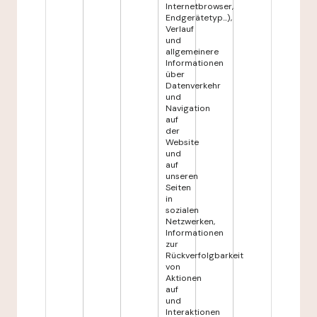
Internetbrowser,
Endgerätetyp...),
Verlauf
und
allgemeinere
Informationen
über
Datenverkehr
und
Navigation
auf
der
Website
und
auf
unseren
Seiten
in
sozialen
Netzwerken,
Informationen
zur
Rückverfolgbarkeit
von
Aktionen
auf
und
Interaktionen