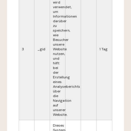
wird
verwendet,
um
Informationen
darüber
zu
speichern,
wie
Besucher
unsere
3
_gid
Website
1 Tag
nutzen,
und
hilft
bei
der
Erstellung
eines
Analyseberichts
über
die
Navigation
auf
unserer
Website.
Dieses
System