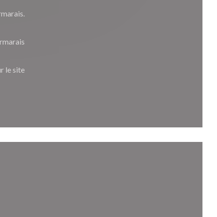
rmarais.
irmarais
r le site