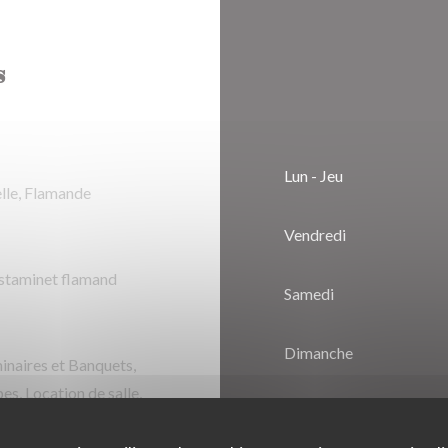
s
Lun
-
Jeu
elle, Flamande
Vendredi
Estaminet flamand
Samedi
Dimanche
minaires et Banquets,
es, Location de salle,
on, Parking privé, Accès