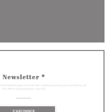
velle fenêtre))
fenêtre))
velle fenêtre))
Newsletter
*
 d'information pour recevoir des communications personnalisées et
des offres marketing par courriel.
S'ABONNER