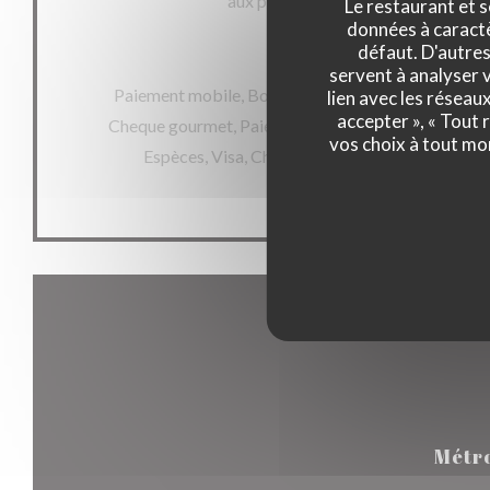
aux personnes à mobilité réduite, T
Le restaurant et s
données à caractèr
défaut. D'autres
Moyens de paiement
servent à analyser v
Paiement mobile, Bon de commande, Ticket Resta
lien avec les réseau
accepter », « Tout
Cheque gourmet, Paiement Sans Contact, Maestro,
vos choix à tout mo
Espèces, Visa, Chèques Vacances, American Ex
Métr