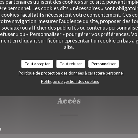
errasse
es partenaires utilisent des cookies sur ce site, pouvant impli
e personnel. Les cookies dits « nécessaires » sont obligatoir
 cookies facultatifs nécessitent votre consentement. Ces co
otre navigation, mesurer l'audience du site, proposer des fon
urant, Cheque Sodexo,
x sociaux) ou afficher des publicités ou contenus personnalisé
 refuser » ou « Personnaliser » pour gérer vos préférences. V
 Eurocard/Mastercard,
ment en cliquant sur l'icône représentant un cookie en bas à
press, Carte Bleue
site.
Tout accepter
Tout refuser
Personnaliser
Politique de protection des données à caractère personnel
Politique de gestion des cookies
Accès
o