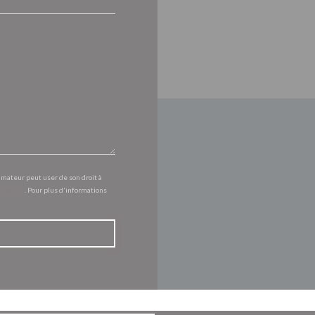
mmateur peut user de son droit à
l.gouv.fr
. Pour plus d'informations