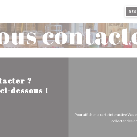
RÉS
ous contact
tacter ?
ci-dessous !
Pour afficher la carte interactive Wa
collecter des d