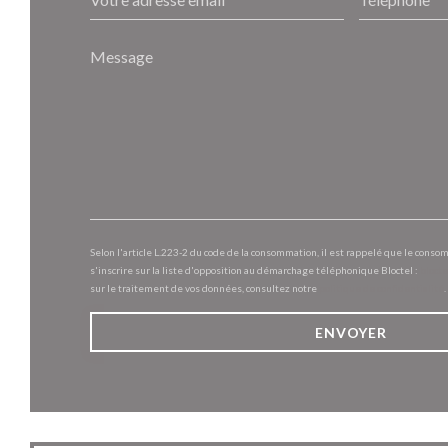
Selon l'article L.223-2 du code de la consommation, il est rappelé que le conso
s'inscrire sur la liste d'opposition au démarchage téléphonique Bloctel :
blocte
sur le traitement de vos données, consultez notre
politique de confidentialité
.