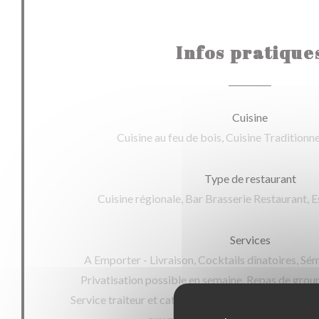
Infos pratique
Cuisine
Cuisine au feu de bois, Cuisine Traditionn
Type de restaurant
Cuisine régionale, Bar Brasserie Restaurant, 
Services
A Emporter - Livraison, Cocktails dînatoires, Sé
Privatisation possible en semaine, Repas de group
Service traiteur et catering, Réceptions, Privatisati