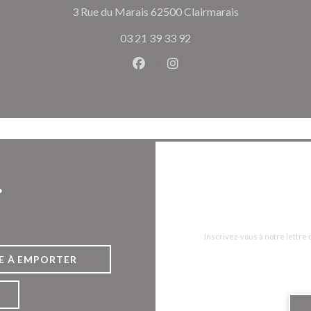
((ouvre une nou
3 Rue du Marais 62500 Clairmarais
03 21 39 33 92
Facebook ((ouvre une nouvelle 
Instagram ((ouvre une nou
r
Inscrivez-vous à notre lettre
E À EMPORTER